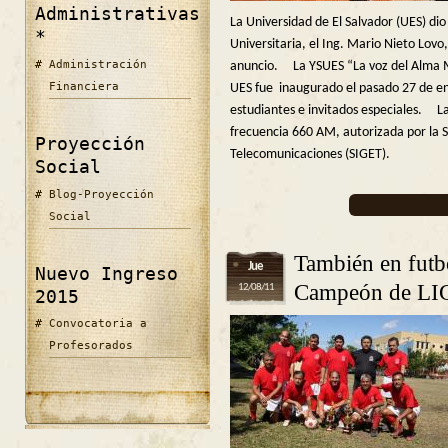
Administrativas
La Universidad de El Salvador (UES) di
*
Universitaria, el Ing. Mario Nieto Lovo
Administración
anuncio. La YSUES “La voz del Alma M
Financiera
UES fue inaugurado el pasado 27 de en
estudiantes e invitados especiales. La
frecuencia 660 AM, autorizada por la S
Proyección
Telecomunicaciones (SIGET).
Social
Blog-Proyección
Social
También en fu
Jue
Nuevo Ingreso
Campeón de L
12/08/11
2015
Convocatoria a
Profesorados