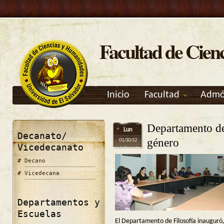
Facultad de Cien
Inicio
Facultad
Admó
Departamento de 
Lun
Decanato/
género
01/30/12
Vicedecanato
Decano
Vicedecana
Departamentos y
Escuelas
El Departamento de Filosofía inauguró,