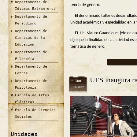
Departamento de
teoría de género.
Idiomas Extranjeros
El denominado taller es desarrollado 
Departamento de
unidad académica y especialidad en la
Periodismo
Departamento de
EL Lic. Mauro Guandique, jefe de ese
Ciencias de la
dijo que la finalidad de la actividad es
Educación
temática de género.
Departamento de
Filosofía
Departamento de
Letras
UES inaugura rad
Lun
Departamento de
01/30/12
Psicología
Escuela de Artes
Plásticas
Escuela de Ciencias
Sociales
Unidades