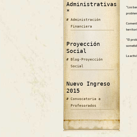
Administrativas
“Los ban
*
problema
Administración
Comentó
Financiera
territo
“El pro
Proyección
sometid
Social
La acti
Blog-Proyección
Social
Nuevo Ingreso
2015
Convocatoria a
Profesorados