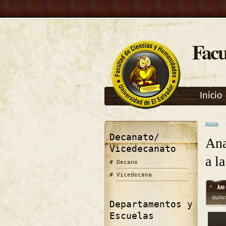
Facu
Inicio
Inicio
Se e
Decanato/
Ana
Vicedecanato
a l
Decano
Vicedecana
Jue
06/04/
Departamentos y
Escuelas