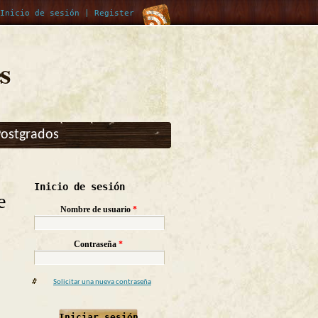
Inicio de sesión
|
Register
s
Postgrados
Inicio de sesión
e
Nombre de usuario
*
Contraseña
*
Solicitar una nueva contraseña