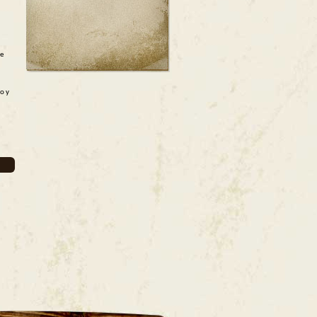
de
o y