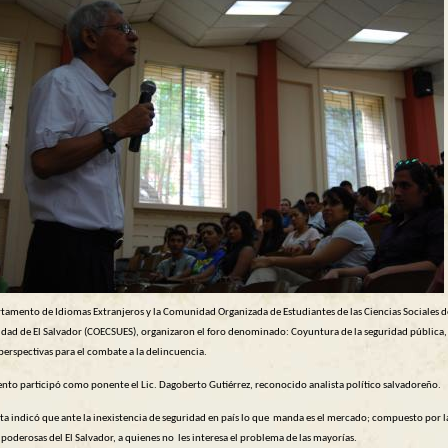
rtamento de Idiomas Extranjeros y la Comunidad Organizada de Estudiantes de las Ciencias Sociales d
idad de El Salvador (COECSUES), organizaron el foro denominado: Coyuntura de la seguridad pública,
perspectivas para el combate a la delincuencia.
ento participó como ponente el Lic. Dagoberto Gutiérrez, reconocido analista político salvadoreño.
sta indicó que ante la inexistencia de seguridad en país lo que manda es el mercado; compuesto por l
 poderosas del El Salvador, a quienes no les interesa el problema de las mayorías.