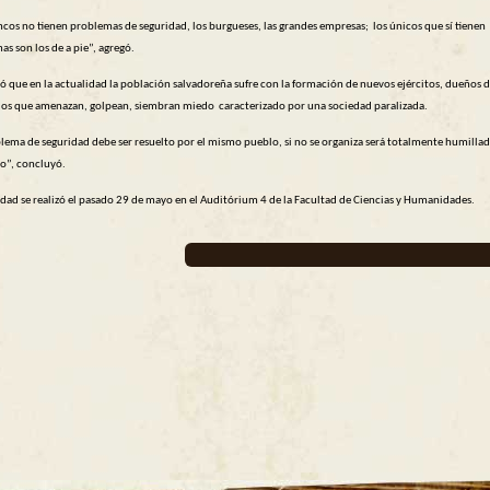
cos no tienen problemas de seguridad, los burgueses, las grandes empresas; los únicos que sí tienen
s son los de a pie”, agregó.
 que en la actualidad la población salvadoreña sufre con la formación de nuevos ejércitos, dueños 
rios que amenazan, golpean, siembran miedo caracterizado por una sociedad paralizada.
blema de seguridad debe ser resuelto por el mismo pueblo, si no se organiza será totalmente humillad
o”, concluyó.
vidad se realizó el pasado 29 de mayo en el Auditórium 4 de la Facultad de Ciencias y Humanidades.