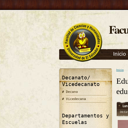
Facu
Inicio
Inicio
Se e
Decanato/
Edu
Vicedecanato
edu
Decano
Vicedecana
Lun
04/13/
Departamentos y
Escuelas