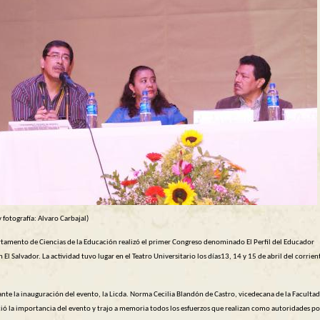
y fotografía: Alvaro Carbajal)
rtamento de Ciencias de la Educación realizó el primer Congreso denominado El Perfil del Educador
n El Salvador. La actividad tuvo lugar en el Teatro Universitario los días13, 14 y 15 de abril del corrien
 la inauguración del evento, la Licda. Norma Cecilia Blandón de Castro, vicedecana de la Facultad
ió la importancia del evento y trajo a memoria todos los esfuerzos que realizan como autoridades po