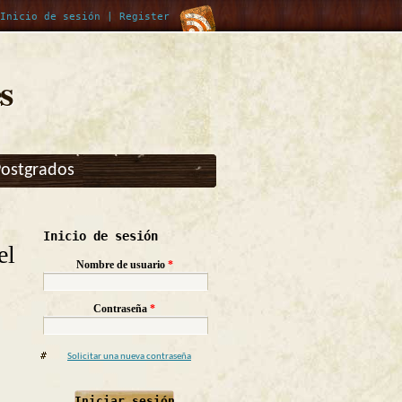
Inicio de sesión
|
Register
s
Postgrados
Inicio de sesión
el
Nombre de usuario
*
Contraseña
*
Solicitar una nueva contraseña