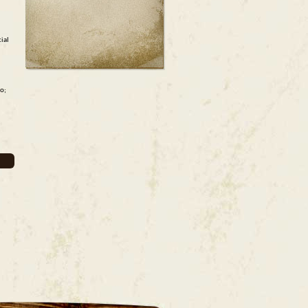
ial
io;