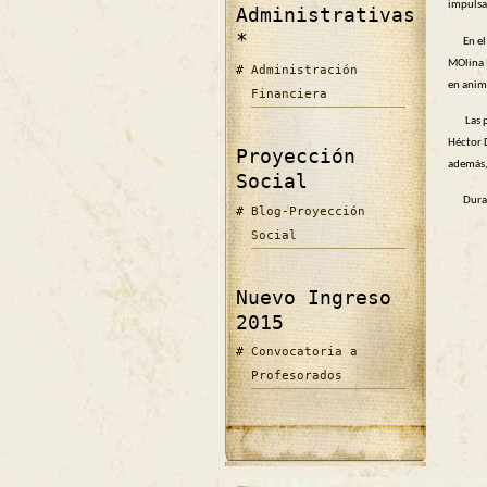
impulsa
Administrativas
*
En el e
MOlina M
Administración
en anim
Financiera
Las pone
Héctor D
Proyección
además, 
Social
Durante
Blog-Proyección
Social
Nuevo Ingreso
2015
Convocatoria a
Profesorados