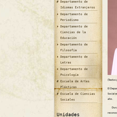
Departamento de
Idiomas Extranjeros
Departamento de
Periodismo
Departamento de
Ciencias de la
Educación
Departamento de
Filosofía
Departamento de
Letras
Departamento de
Psicología
(Textos 
Escuela de Artes
Plásticas
El Depa
Escuela de Ciencias
Social e
año.
Sociales
Durante
reconoc
Unidades