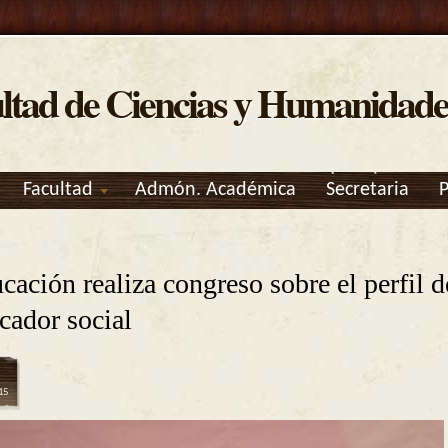
ltad de Ciencias y Humanidade
Facultad
Admón. Académica
Secretaria
ncuentra usted aquí
cación realiza congreso sobre el perfil d
cador social
15