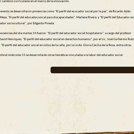
r cambios curriculares en el marco de la innovación.
vento se desarrollaron ponencias como "El perfil del ecucador social por la paz", de Ricardo Adán
eza; "El perfil del educados soical para discapacidades", Marlene Rivera; y "El perfil del Educador soc
ador sociocultural", por Edgardo Pineda.
ncias del día martes 14 fueron: "El perfil del educador social hospitalario", a cargo del profesor
avid Henríquez; "El perfil del educador social en derechos humanos", por el Lic. José Guillermo Rub
"El perfil del educador social en niños de la calle, por la Licda. Gloria Cecilia de la Rosa, entre otras.
 el miércoles 15 se desarrollarán otras temáticas vinculadas a la labor del educador social.