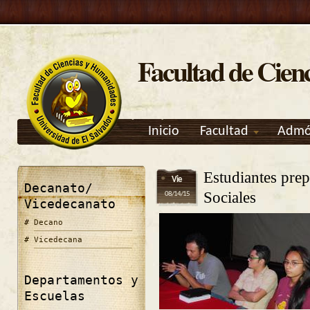
Facultad de Cien
Inicio
Facultad
Admó
Estudiantes prep
Vie
Decanato/
Sociales
08/14/15
Vicedecanato
Decano
Vicedecana
Departamentos y
Escuelas