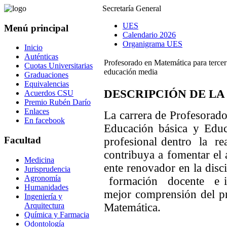
Secretaría General
UES
Menú principal
Calendario 2026
Organigrama UES
Inicio
Auténticas
Profesorado en Matemática para tercer
Cuotas Universitarias
educación media
Graduaciones
Equivalencias
DESCRIPCIÓN DE LA
Acuerdos CSU
Premio Rubén Darío
Enlaces
La carrera de Profesorado
En facebook
Educación básica y Educ
Facultad
profesional dentro la rea
contribuya a fomentar el
Medicina
ente renovador en la dis
Jurisprudencia
Agronomía
formación docente e inv
Humanidades
mejor comprensión del pr
Ingeniería y
Arquitectura
Matemática.
Química y Farmacia
Odontología