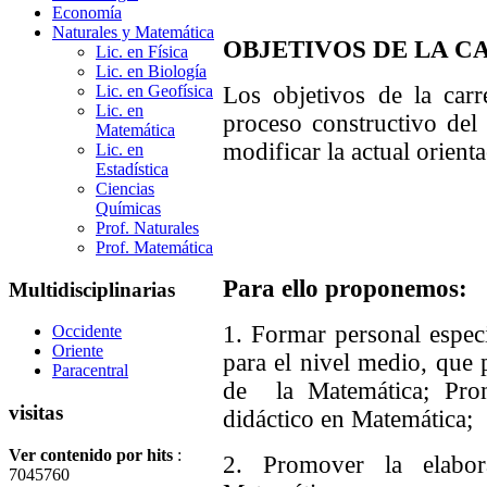
Economía
Naturales y Matemática
OBJETIVOS DE LA C
Lic. en Física
Lic. en Biología
Lic. en Geofísica
Los objetivos de la carre
Lic. en
proceso constructivo del
Matemática
modificar la actual orient
Lic. en
Estadística
Ciencias
Químicas
Prof. Naturales
Prof. Matemática
Para ello proponemos:
Multidisciplinarias
1. Formar personal espec
Occidente
Oriente
para el nivel medio, que
Paracentral
de la Matemática; Prom
visitas
didáctico en Matemática;
Ver contenido por hits
:
2. Promover la elabor
7045760