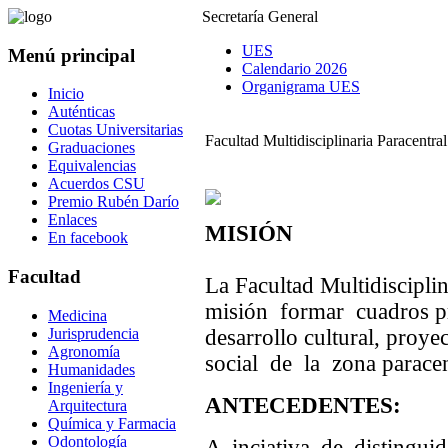
Secretaría General
UES
Menú principal
Calendario 2026
Organigrama UES
Inicio
Auténticas
Cuotas Universitarias
Facultad Multidisciplinaria Paracentral
Graduaciones
Equivalencias
Acuerdos CSU
Premio Rubén Darío
Enlaces
MISIÓN
En facebook
Facultad
La Facultad Multidiscipli
misión formar cuadros pr
Medicina
Jurisprudencia
desarrollo cultural, proy
Agronomía
social de la zona paracen
Humanidades
Ingeniería y
ANTECEDENTES:
Arquitectura
Química y Farmacia
Odontología
A inciativa de distingui